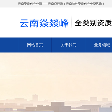
云南资质代办公司——云南焱燚峰：云南特种资质代办免费咨询！
网站首页
关于我们
业务领域