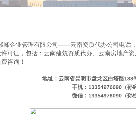
燚峰企业管理有限公司——云南资质代办公司电话：13
业许可证，包括：云南建筑资质代办、云南房地产资
免费咨询！
地址：云南省昆明市盘龙区白塔路188号
手机：13354976090（
微信：13354976090
（孙