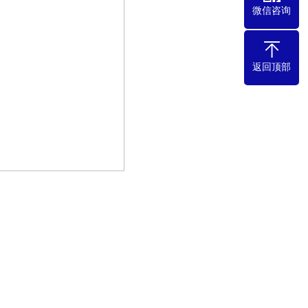
微信咨询
返回顶部